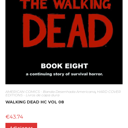
AMERICAN COMICS - Banda Desenhada Americana
,
HARD COVER
EDITIONS - Livros de capa dura
WALKING DEAD HC VOL 08
€
43.74