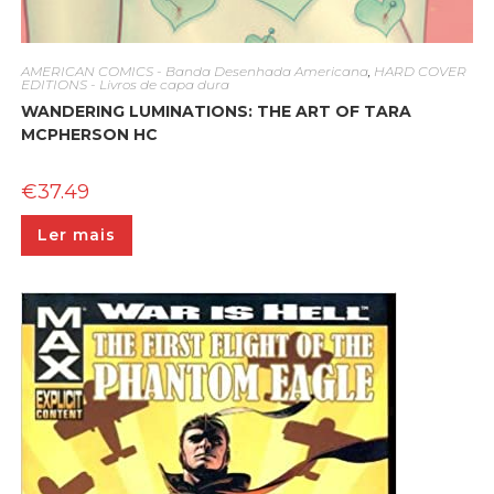
AMERICAN COMICS - Banda Desenhada Americana
,
HARD COVER
EDITIONS - Livros de capa dura
WANDERING LUMINATIONS: THE ART OF TARA
MCPHERSON HC
€
37.49
Ler mais