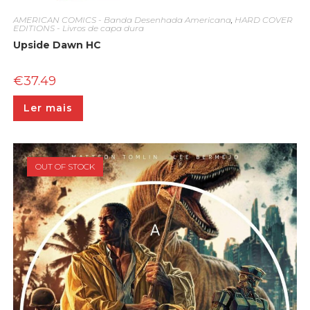
AMERICAN COMICS - Banda Desenhada Americana
,
HARD COVER
EDITIONS - Livros de capa dura
Upside Dawn HC
€
37.49
Ler mais
OUT OF STOCK