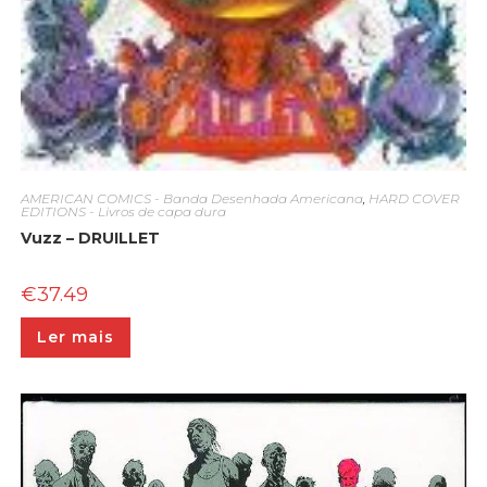
AMERICAN COMICS - Banda Desenhada Americana
,
HARD COVER
EDITIONS - Livros de capa dura
Vuzz – DRUILLET
€
37.49
Ler mais