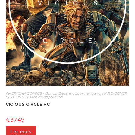
AMERICAN COMICS - Banda Desenhada Americana
,
HARD COVER
EDITIONS - Livros de capa dura
VICIOUS CIRCLE HC
€
37.49
Ler mais