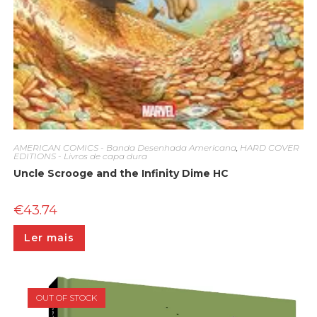
AMERICAN COMICS - Banda Desenhada Americana
,
HARD COVER
EDITIONS - Livros de capa dura
Uncle Scrooge and the Infinity Dime HC
€
43.74
Ler mais
OUT OF STOCK