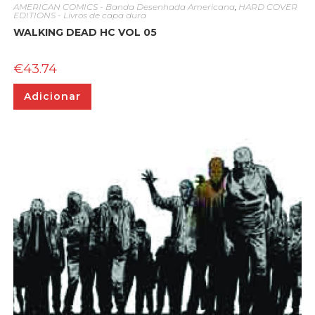
AMERICAN COMICS - Banda Desenhada Americana
,
HARD COVER
EDITIONS - Livros de capa dura
WALKING DEAD HC VOL 05
€
43.74
Adicionar