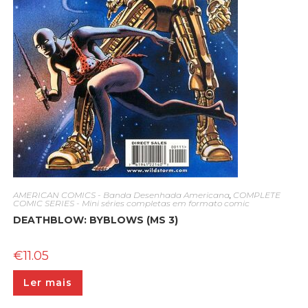
AMERICAN COMICS - Banda Desenhada Americana
,
COMPLETE
COMIC SERIES - Mini séries completas em formato comic
DEATHBLOW: BYBLOWS (MS 3)
€
11.05
Ler mais