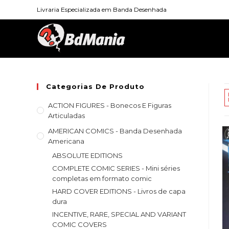
Skip
Livraria Especializada em Banda Desenhada
to
content
Categorias De Produto
ACTION FIGURES - Bonecos E Figuras
Articuladas
AMERICAN COMICS - Banda Desenhada
Americana
ABSOLUTE EDITIONS
COMPLETE COMIC SERIES - Mini séries
completas em formato comic
HARD COVER EDITIONS - Livros de capa
dura
INCENTIVE, RARE, SPECIAL AND VARIANT
COMIC COVERS