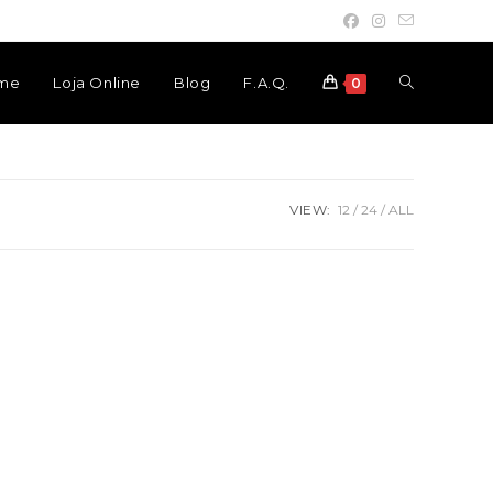
Toggle
me
Loja Online
Blog
F.A.Q.
0
website
VIEW:
12
24
ALL
search