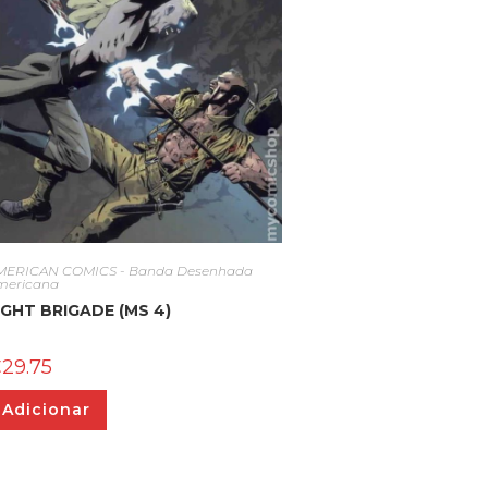
MERICAN COMICS - Banda Desenhada
mericana
IGHT BRIGADE (MS 4)
€
29.75
Adicionar