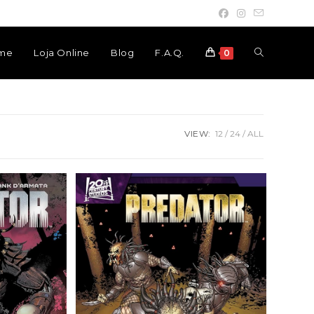
Toggle
me
Loja Online
Blog
F.A.Q.
0
website
VIEW:
12
24
ALL
search