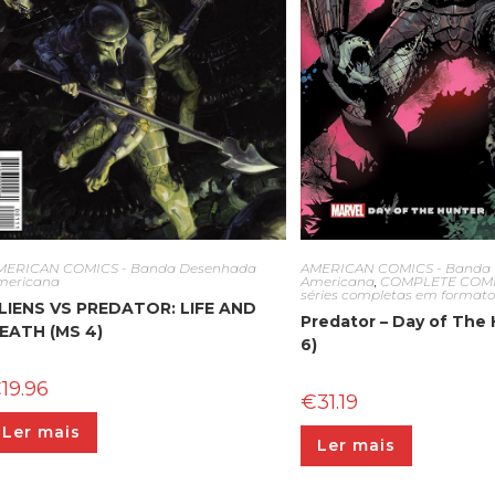
MERICAN COMICS - Banda Desenhada
AMERICAN COMICS - Banda
mericana
Americana
,
COMPLETE COMIC
séries completas em format
LIENS VS PREDATOR: LIFE AND
Predator – Day of The
EATH (MS 4)
6)
€
19.96
€
31.19
Ler mais
Ler mais