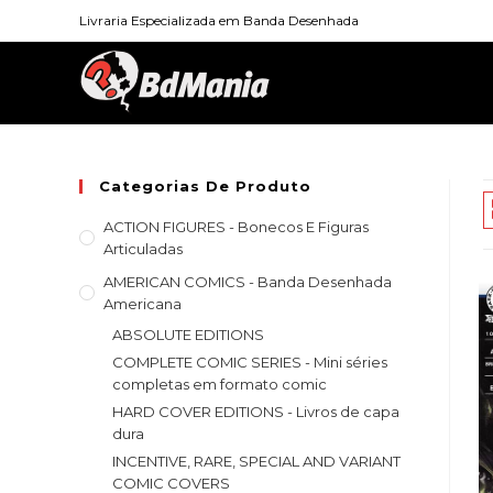
Skip
Livraria Especializada em Banda Desenhada
to
content
Categorias De Produto
ACTION FIGURES - Bonecos E Figuras
Articuladas
AMERICAN COMICS - Banda Desenhada
Americana
ABSOLUTE EDITIONS
COMPLETE COMIC SERIES - Mini séries
completas em formato comic
HARD COVER EDITIONS - Livros de capa
dura
INCENTIVE, RARE, SPECIAL AND VARIANT
COMIC COVERS