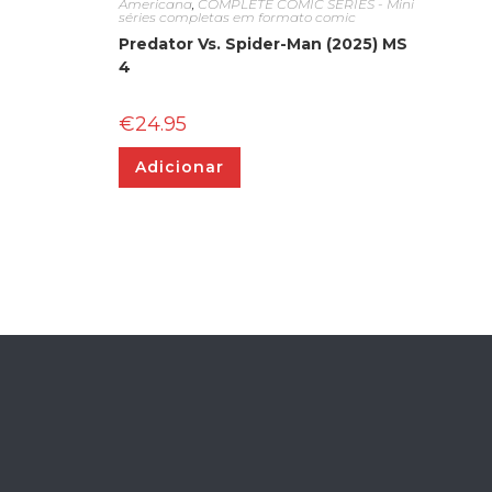
Americana
,
COMPLETE COMIC SERIES - Mini
séries completas em formato comic
Predator Vs. Spider-Man (2025) MS
4
€
24.95
Adicionar