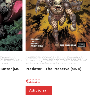
 Desenhada
AMERICAN COMICS - Banda Desenhada
 SERIES - Mini
Americana
,
COMPLETE COMIC SERIES - Mini
o comic
séries completas em formato comic
 Hunter (MS
Predator – The Preserve (MS 5)
€
26.20
Adicionar