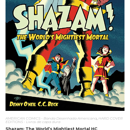
AMERICAN COMICS - Banda Desenhada Americana
,
HARD COVER
EDITIONS - Livros de capa dura
Shazam: The World’s Mightiest Mortal HC