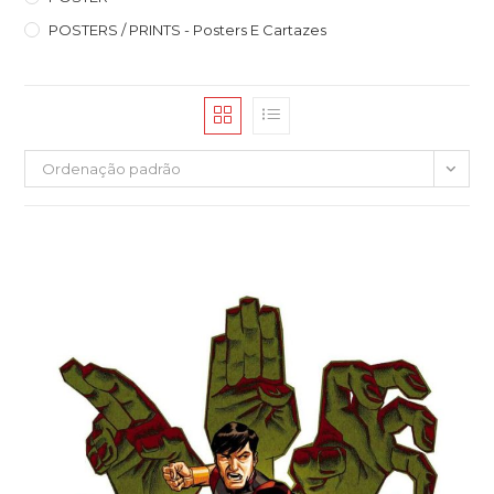
POSTERS / PRINTS - Posters E Cartazes
Ordenação padrão