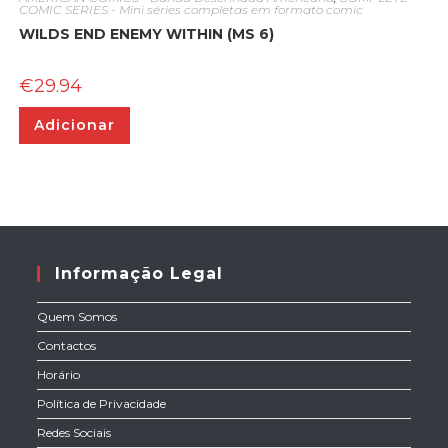
COMIC SERIES - Mini séries completas em formato comic
WILDS END ENEMY WITHIN (MS 6)
€
29.94
Adicionar
Informação Legal
Quem Somos
Contactos
Horário
Política de Privacidade
Redes Sociais