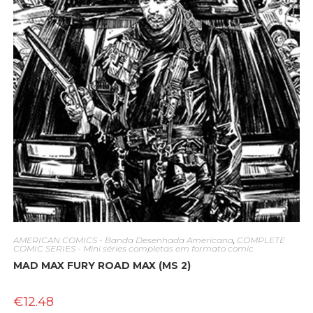
AMERICAN COMICS - Banda Desenhada Americana
,
COMPLETE
COMIC SERIES - Mini séries completas em formato comic
MAD MAX FURY ROAD MAX (MS 2)
€
12.48