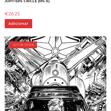
JUPITERS CIRCLE (MS 6)
€
26.25
Adicionar
OUT OF STOCK