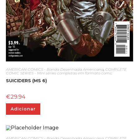
AMERICAN COMICS - Banda Desenhada Americana
,
COMPLETE
COMIC SERIES - Mini séries completas em formato comic
SUICIDERS (MS 6)
€
29.94
Adicionar
AMERICAN COMICS - Banda Desenhada Americana
,
COMPLETE