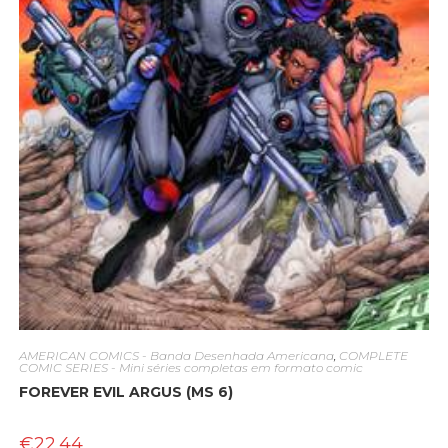
AMERICAN COMICS - Banda Desenhada Americana
,
COMPLETE
COMIC SERIES - Mini séries completas em formato comic
FOREVER EVIL ARGUS (MS 6)
€
22.44