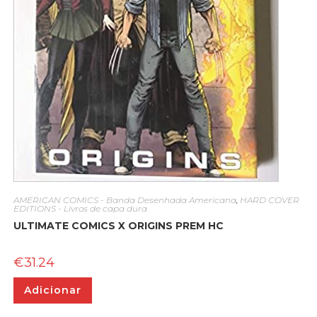
AMERICAN COMICS - Banda Desenhada Americana
,
HARD COVER
EDITIONS - Livros de capa dura
ULTIMATE COMICS X ORIGINS PREM HC
€
31.24
Adicionar