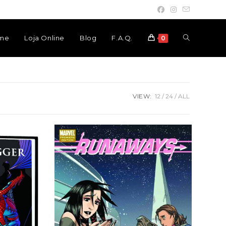
Toggle
me
Loja Online
Blog
F.A.Q.
0
website
VIEW:
12
24
ALL
search