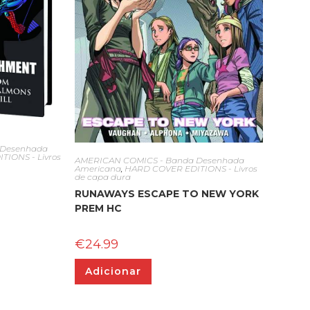
 Desenhada
IONS - Livros
AMERICAN COMICS - Banda Desenhada
Americana
,
HARD COVER EDITIONS - Livros
de capa dura
RUNAWAYS ESCAPE TO NEW YORK
PREM HC
€
24.99
Adicionar