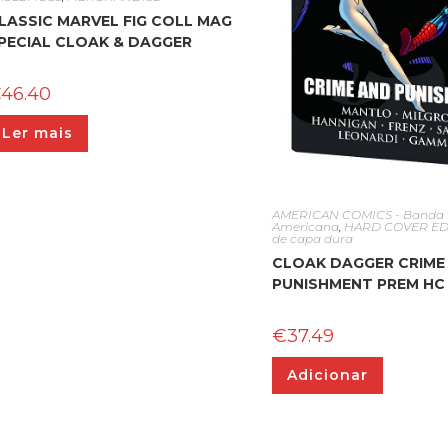
LASSIC MARVEL FIG COLL MAG
PECIAL CLOAK & DAGGER
€
46.40
Ler mais
AMERICAN COMICS - Banda
Americana
,
HARD COVER EDIT
de capa dura
CLOAK DAGGER CRIME
PUNISHMENT PREM HC
€
37.49
Adicionar