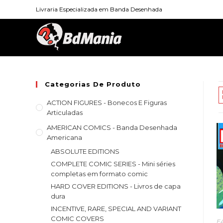
Skip
Livraria Especializada em Banda Desenhada
to
content
Categorias De Produto
ACTION FIGURES - Bonecos E Figuras
Articuladas
AMERICAN COMICS - Banda Desenhada
Americana
ABSOLUTE EDITIONS
COMPLETE COMIC SERIES - Mini séries
completas em formato comic
HARD COVER EDITIONS - Livros de capa
dura
INCENTIVE, RARE, SPECIAL AND VARIANT
COMIC COVERS
E