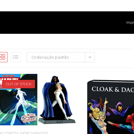
Ho
Ordenação padrão
OUT OF STOCK
AGLEMOSS
,
MERCHANDISE