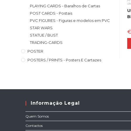
d
PLAYING CARDS - Baralhos de Cartas
U
POST CARDS - Postais
B
PVC FIGURES - Figuras e modelos em PVC
STAR WARS
STATUE / BUST
TRADING-CARDS
POSTER
POSTERS / PRINTS - Posters E Cartazes
Informação Legal
Quem Somos
Contactos