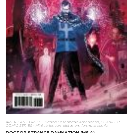
AMERICAN COMICS - Banda Desenhada Americana
,
COMPLETE
COMIC SERIES - Mini séries completas em formato comic
DOCTOR STRANGE DAMNATION (MS 4)