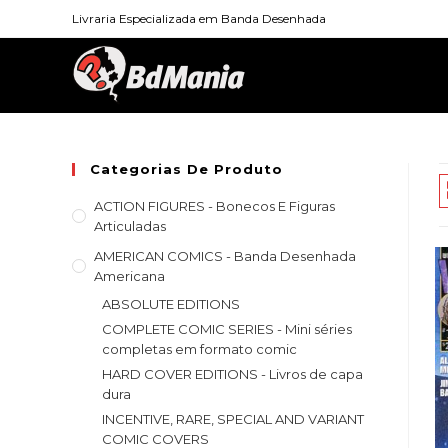
Skip
Livraria Especializada em Banda Desenhada
to
content
Categorias De Produto
ACTION FIGURES - Bonecos E Figuras
Articuladas
AMERICAN COMICS - Banda Desenhada
Americana
ABSOLUTE EDITIONS
COMPLETE COMIC SERIES - Mini séries
completas em formato comic
HARD COVER EDITIONS - Livros de capa
dura
INCENTIVE, RARE, SPECIAL AND VARIANT
COMIC COVERS