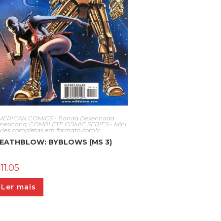
MERICAN COMICS - Banda Desenhada
mericana
,
COMPLETE COMIC SERIES - Mini
éries completas em formato comic
EATHBLOW: BYBLOWS (MS 3)
€
11.05
Ler mais