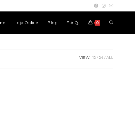
Toggle
me
Loja Online
Blog
F.A.Q.
0
website
VIEW:
12
24
ALL
search