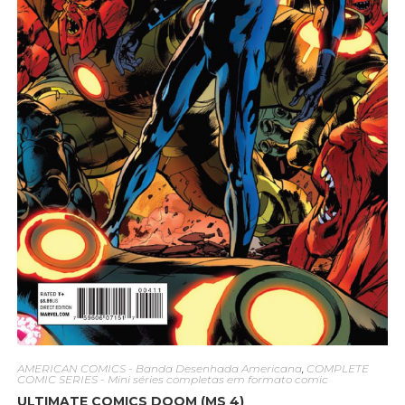
AMERICAN COMICS - Banda Desenhada Americana
,
COMPLETE
COMIC SERIES - Mini séries completas em formato comic
ULTIMATE COMICS DOOM (MS 4)