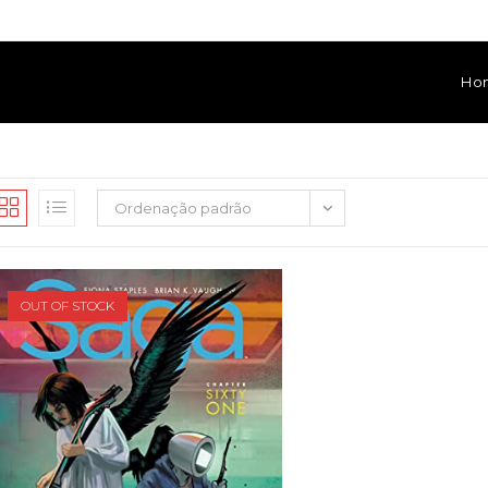
Ho
Ordenação padrão
OUT OF STOCK