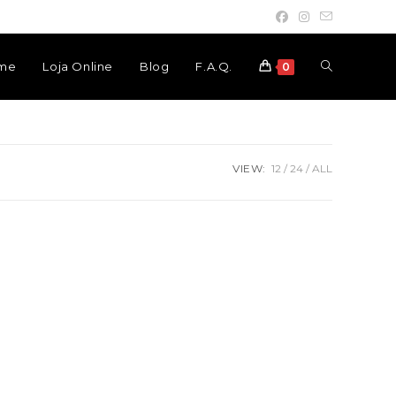
Toggle
me
Loja Online
Blog
F.A.Q.
0
website
VIEW:
12
24
ALL
search