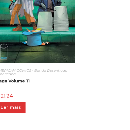
MERICAN COMICS - Banda Desenhada
mericana
aga Volume 11
€
21.24
Ler mais