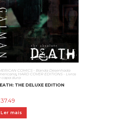
MERICAN COMICS - Banda Desenhada
mericana
,
HARD COVER EDITIONS - Livros
e capa dura
EATH: THE DELUXE EDITION
€
37.49
Ler mais