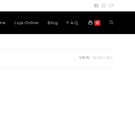
Toggle
me
Loja Online
Blog
F.A.Q.
0
website
VIEW:
12
24
ALL
search