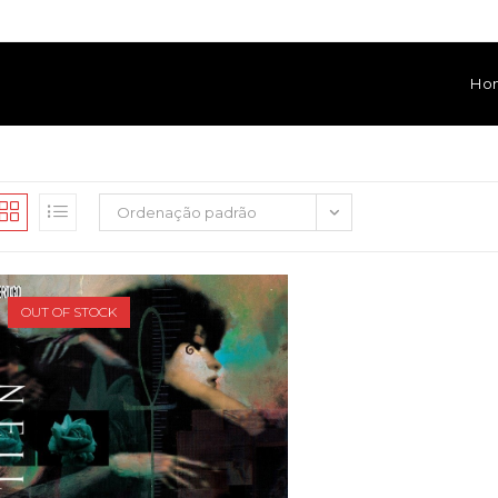
Ho
Ordenação padrão
OUT OF STOCK