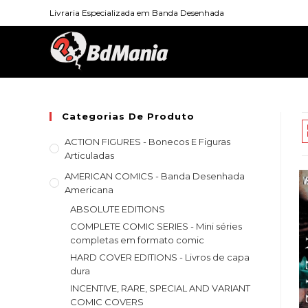
Skip
Livraria Especializada em Banda Desenhada
to
content
Categorias De Produto
ACTION FIGURES - Bonecos E Figuras
Articuladas
AMERICAN COMICS - Banda Desenhada
Americana
ABSOLUTE EDITIONS
COMPLETE COMIC SERIES - Mini séries
completas em formato comic
HARD COVER EDITIONS - Livros de capa
dura
INCENTIVE, RARE, SPECIAL AND VARIANT
COMIC COVERS