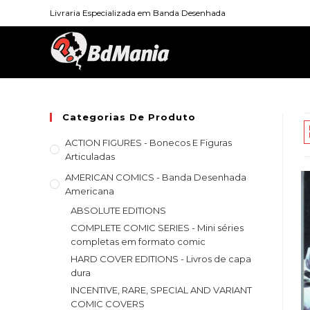
Skip
Livraria Especializada em Banda Desenhada
to
content
Categorias De Produto
ACTION FIGURES - Bonecos E Figuras
Articuladas
AMERICAN COMICS - Banda Desenhada
Americana
ABSOLUTE EDITIONS
COMPLETE COMIC SERIES - Mini séries
completas em formato comic
HARD COVER EDITIONS - Livros de capa
dura
INCENTIVE, RARE, SPECIAL AND VARIANT
COMIC COVERS