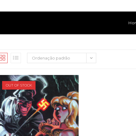
Ho
Ordenação padrão
OUT OF STOCK