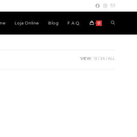
Toggle
me
Loja Online
Blog
F.A.Q.
0
website
VIEW:
12
24
ALL
search