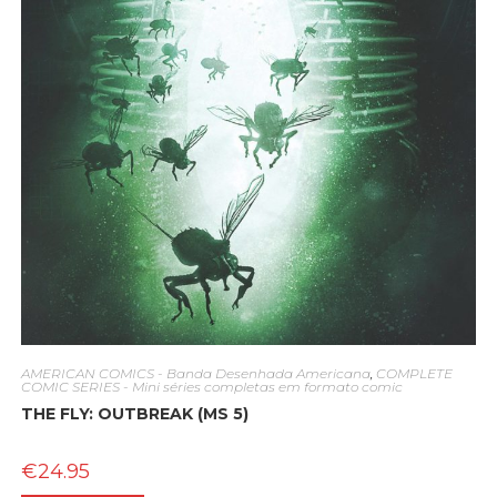
AMERICAN COMICS - Banda Desenhada Americana
,
COMPLETE
COMIC SERIES - Mini séries completas em formato comic
THE FLY: OUTBREAK (MS 5)
€
24.95