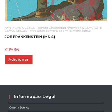
AMERICAN COMICS - Banda Desenhada Americana
,
COMPLETE
COMIC SERIES - Mini séries completas em formato comic
JOE FRANKENSTEIN (MS 4)
€
19.96
Adicionar
Informação Legal
Quem Somos