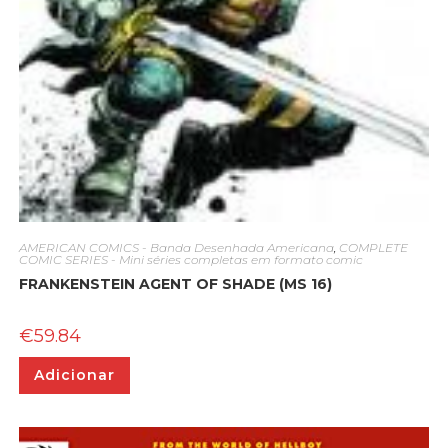
AMERICAN COMICS - Banda Desenhada Americana
,
COMPLETE
COMIC SERIES - Mini séries completas em formato comic
FRANKENSTEIN AGENT OF SHADE (MS 16)
€
59.84
Adicionar