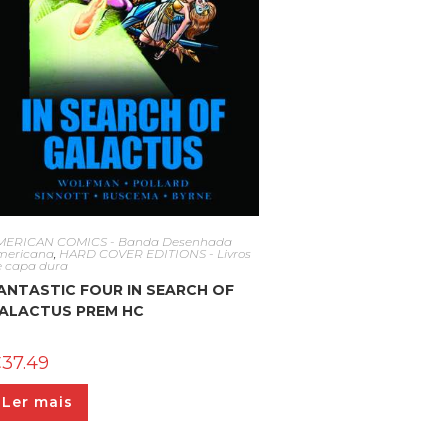
MERICAN COMICS - Banda Desenhada
mericana
,
HARD COVER EDITIONS - Livros
e capa dura
ANTASTIC FOUR IN SEARCH OF
ALACTUS PREM HC
€
37.49
Ler mais