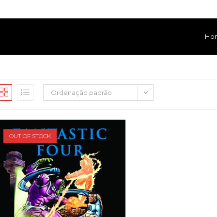
Ho
Ordenação padrão
OUT OF STOCK