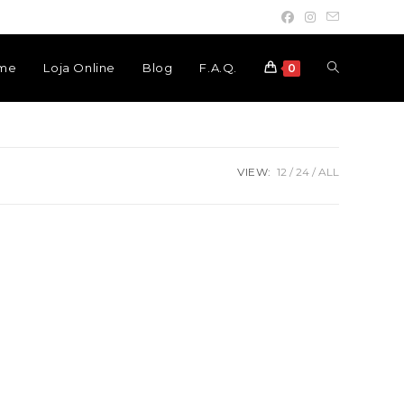
Toggle
me
Loja Online
Blog
F.A.Q.
0
website
VIEW:
12
24
ALL
search