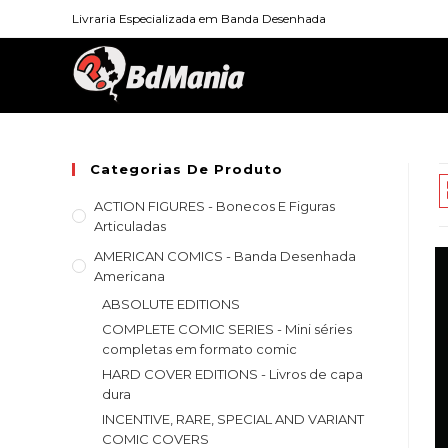
Skip
Livraria Especializada em Banda Desenhada
to
content
Categorias De Produto
ACTION FIGURES - Bonecos E Figuras
Articuladas
AMERICAN COMICS - Banda Desenhada
Americana
ABSOLUTE EDITIONS
COMPLETE COMIC SERIES - Mini séries
completas em formato comic
HARD COVER EDITIONS - Livros de capa
dura
INCENTIVE, RARE, SPECIAL AND VARIANT
COMIC COVERS