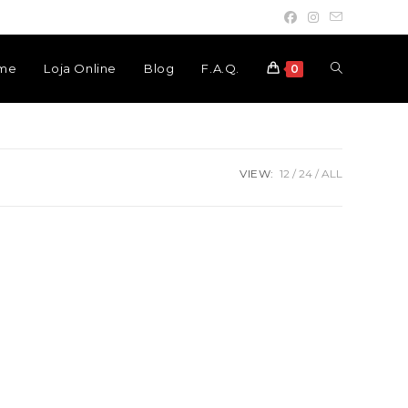
Toggle
me
Loja Online
Blog
F.A.Q.
0
website
VIEW:
12
24
ALL
search