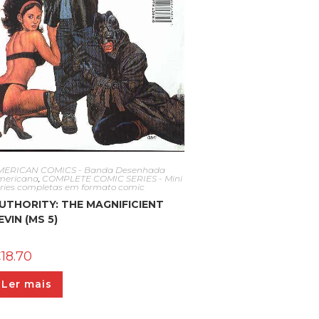
MERICAN COMICS - Banda Desenhada
mericana
,
COMPLETE COMIC SERIES - Mini
éries completas em formato comic
UTHORITY: THE MAGNIFICIENT
EVIN (MS 5)
€
18.70
Ler mais