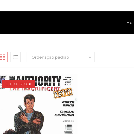
Ho
Ordenação padrão
OUT OF STOCK