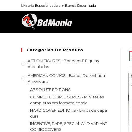
Skip
Livraria Especializada em Banda Desenhada
to
content
Categorias De Produto
ACTION FIGURES - Bonecos E Figuras
Articuladas
AMERICAN COMICS - Banda Desenhada
Americana
ABSOLUTE EDITIONS
COMPLETE COMIC SERIES - Mini séries
completas em formato comic
HARD COVER EDITIONS - Livros de capa
dura
INCENTIVE, RARE, SPECIAL AND VARIANT
COMIC COVERS