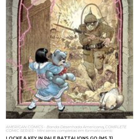
AMERICAN COMICS - Banda Desenhada Americana
,
COMPLETE
COMIC SERIES - Mini séries completas em formato comic
LOCKE & KEY IN PALE BATTALIONS GO (MS 3)