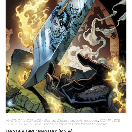
AMERICAN COMICS - Banda Desenhada Americana
,
COMPLETE
COMIC SERIES - Mini séries completas em formato comic
DANGER GIRL: MAYDAY (MS 4)