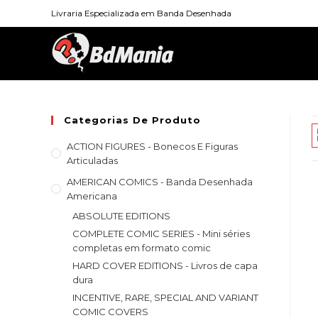
Skip
Livraria Especializada em Banda Desenhada
to
content
Categorias De Produto
ACTION FIGURES - Bonecos E Figuras
Articuladas
AMERICAN COMICS - Banda Desenhada
Americana
ABSOLUTE EDITIONS
COMPLETE COMIC SERIES - Mini séries
completas em formato comic
HARD COVER EDITIONS - Livros de capa
dura
INCENTIVE, RARE, SPECIAL AND VARIANT
COMIC COVERS