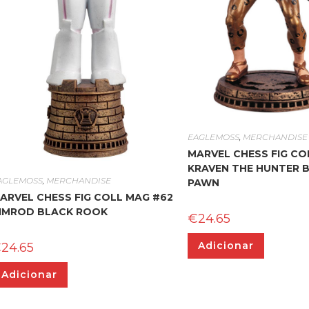
EAGLEMOSS
,
MERCHANDISE
MARVEL CHESS FIG CO
KRAVEN THE HUNTER 
AGLEMOSS
,
MERCHANDISE
PAWN
ARVEL CHESS FIG COLL MAG #62
IMROD BLACK ROOK
€
24.65
Adicionar
€
24.65
Adicionar