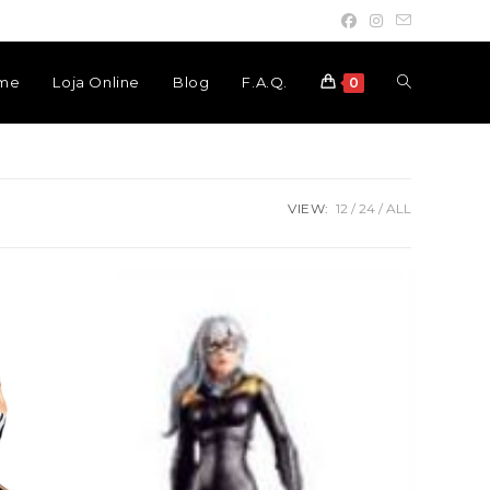
Toggle
me
Loja Online
Blog
F.A.Q.
0
website
VIEW:
12
24
ALL
search