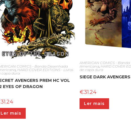
AMERICAN COMICS - Banda
MERICAN COMICS - Banda Desenhada
Americana
,
HARD COVER EDIT
mericana
,
HARD COVER EDITIONS - Livros
de capa dura
e capa dura
SIEGE DARK AVENGERS
ECRET AVENGERS PREM HC VOL
2 EYES OF DRAGON
€
31.24
€
31.24
Ler mais
Ler mais