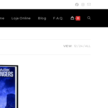
Toggle
me
Loja Online
Blog
F.A.Q.
0
website
VIEW:
12
24
ALL
search