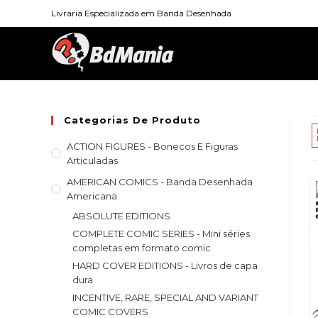
Skip
Livraria Especializada em Banda Desenhada
to
content
Categorias De Produto
ACTION FIGURES - Bonecos E Figuras
Articuladas
AMERICAN COMICS - Banda Desenhada
Americana
ABSOLUTE EDITIONS
COMPLETE COMIC SERIES - Mini séries
completas em formato comic
HARD COVER EDITIONS - Livros de capa
dura
INCENTIVE, RARE, SPECIAL AND VARIANT
COMIC COVERS