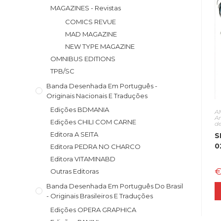
MAGAZINES - Revistas
COMICS REVUE
MAD MAGAZINE
NEW TYPE MAGAZINE
OMNIBUS EDITIONS
TPB/SC
Banda Desenhada Em Português -
Originais Nacionais E Traduções
Edições BDMANIA
A
A
Edições CHILI COM CARNE
d
Editora A SEITA
S
0
Editora PEDRA NO CHARCO
Editora VITAMINABD
Outras Editoras
Banda Desenhada Em Português Do Brasil
- Originais Brasileiros E Traduções
Edições OPERA GRAPHICA