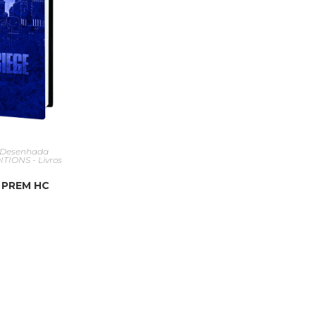
 Desenhada
IONS - Livros
 PREM HC