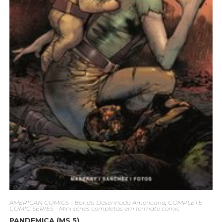
AMERICAN COMICS - Banda Desenhada Americana
,
COMPLETE
COMIC SERIES - Mini séries completas em formato comic
PANDEMICA (MS 5)