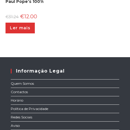
Paul Pope’s 100%
O
O
€
12.00
€
31.24
preço
preço
original
atual
Ler mais
era:
é:
€31.24.
€12.00.
Informação Legal
Quem Somos
Contactos
Horário
Política de Privacidade
Redes Sociais
Aviso