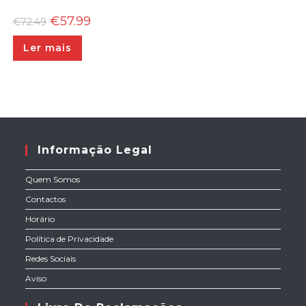
O
O
€
57.99
€
72.49
preço
preço
original
atual
Ler mais
era:
é:
€72.49.
€57.99.
Informação Legal
Quem Somos
Contactos
Horário
Política de Privacidade
Redes Sociais
Aviso