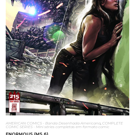
AMERICAN COMICS - Banda Desenhada Americana
,
COMPLETE
COMIC SERIES - Mini séries completas em formato comic
ENORMOUS (MS 6)