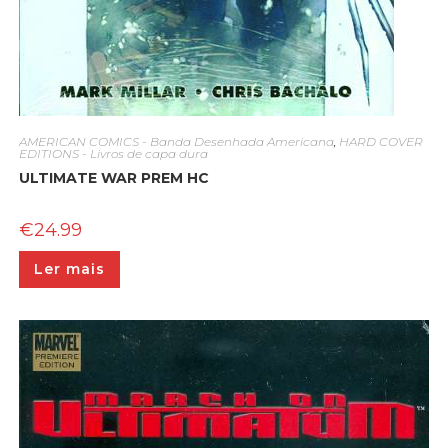
AMERICAN COMICS - Banda Desenhada Americana
,
HARD COVER
EDITIONS - Livros de capa dura
ULTIMATE WAR PREM HC
€
24.99
Ler mais