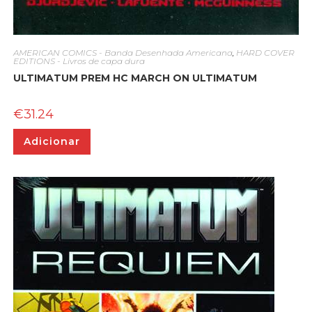
AMERICAN COMICS - Banda Desenhada Americana
,
HARD COVER
EDITIONS - Livros de capa dura
ULTIMATUM PREM HC MARCH ON ULTIMATUM
€
31.24
Adicionar