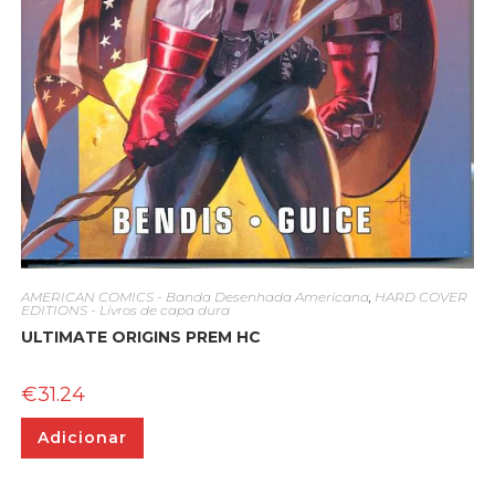
AMERICAN COMICS - Banda Desenhada Americana
,
HARD COVER
EDITIONS - Livros de capa dura
ULTIMATE ORIGINS PREM HC
€
31.24
Adicionar