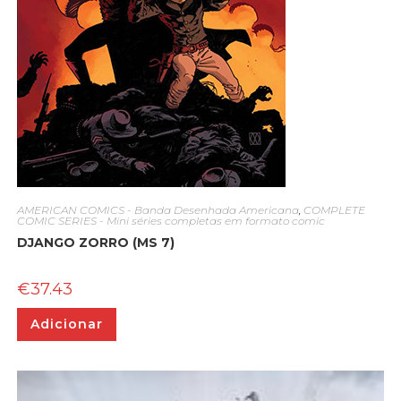
AMERICAN COMICS - Banda Desenhada Americana
,
COMPLETE
COMIC SERIES - Mini séries completas em formato comic
DJANGO ZORRO (MS 7)
€
37.43
Adicionar