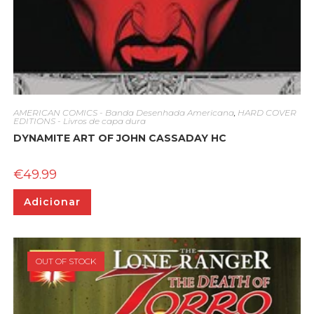
AMERICAN COMICS - Banda Desenhada Americana
,
HARD COVER
EDITIONS - Livros de capa dura
DYNAMITE ART OF JOHN CASSADAY HC
€
49.99
Adicionar
OUT OF STOCK