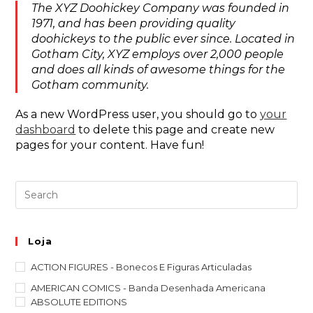
The XYZ Doohickey Company was founded in
1971, and has been providing quality
doohickeys to the public ever since. Located in
Gotham City, XYZ employs over 2,000 people
and does all kinds of awesome things for the
Gotham community.
As a new WordPress user, you should go to
your
dashboard
to delete this page and create new
pages for your content. Have fun!
Pre
Es
to
clo
th
Loja
sea
pan
ACTION FIGURES - Bonecos E Figuras Articuladas
AMERICAN COMICS - Banda Desenhada Americana
ABSOLUTE EDITIONS