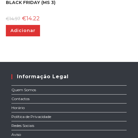
BLACK FRIDAY (MS 3)
O
O
€
14.22
€
14.97
preço
preço
original
atual
Adicionar
era:
é:
€14.97.
€14.22.
Informação Legal
Quem Somos
Contactos
Horário
Política de Privacidade
Redes Sociais
Aviso