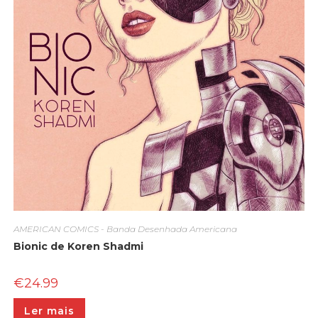
AMERICAN COMICS - Banda Desenhada Americana
Bionic de Koren Shadmi
€
24.99
Ler mais