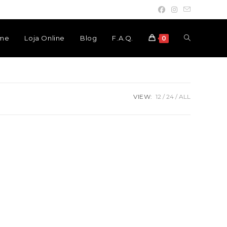
Toggle
me
Loja Online
Blog
F.A.Q.
0
website
VIEW:
12
24
ALL
search