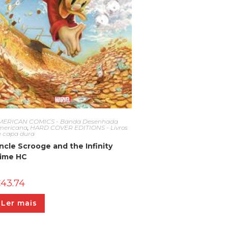
MERICAN COMICS - Banda Desenhada
mericana
,
HARD COVER EDITIONS - Livros
e capa dura
ncle Scrooge and the Infinity
ime HC
€
43.74
Ler mais