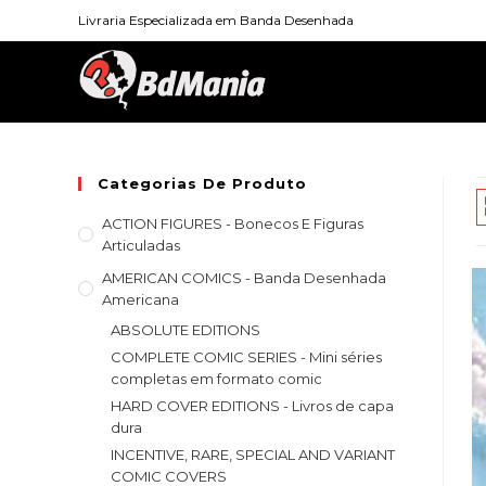
Skip
Livraria Especializada em Banda Desenhada
to
content
Categorias De Produto
ACTION FIGURES - Bonecos E Figuras
Articuladas
AMERICAN COMICS - Banda Desenhada
Americana
ABSOLUTE EDITIONS
COMPLETE COMIC SERIES - Mini séries
completas em formato comic
HARD COVER EDITIONS - Livros de capa
dura
INCENTIVE, RARE, SPECIAL AND VARIANT
COMIC COVERS