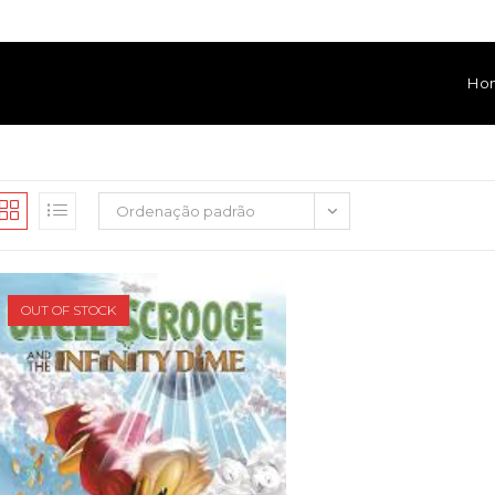
Ho
Ordenação padrão
OUT OF STOCK