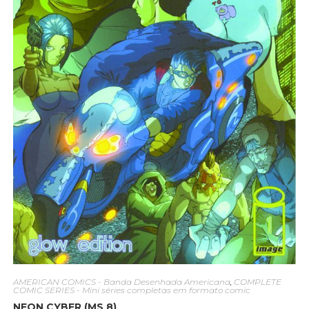
AMERICAN COMICS - Banda Desenhada Americana
,
COMPLETE
COMIC SERIES - Mini séries completas em formato comic
NEON CYBER (MS 8)