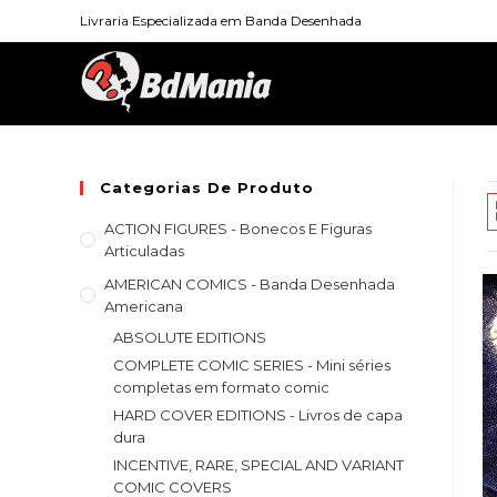
Skip
Livraria Especializada em Banda Desenhada
to
content
Categorias De Produto
ACTION FIGURES - Bonecos E Figuras
Articuladas
AMERICAN COMICS - Banda Desenhada
Americana
ABSOLUTE EDITIONS
COMPLETE COMIC SERIES - Mini séries
completas em formato comic
HARD COVER EDITIONS - Livros de capa
dura
INCENTIVE, RARE, SPECIAL AND VARIANT
COMIC COVERS