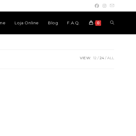
Toggle
me
Loja Online
Blog
F.A.Q.
0
website
VIEW:
12
24
ALL
search