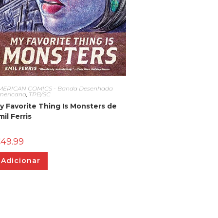
MERICAN COMICS - Banda Desenhada
mericana
,
TPB/SC
y Favorite Thing Is Monsters de
mil Ferris
€
49.99
Adicionar