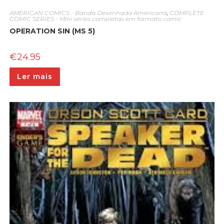
AMERICAN COMICS - Banda Desenhada Americana
,
COMPLETE
COMIC SERIES - Mini séries completas em formato comic
OPERATION SIN (MS 5)
€
24.95
Ler mais