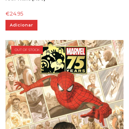
€
24.95
Adicionar
OUT OF STOCK