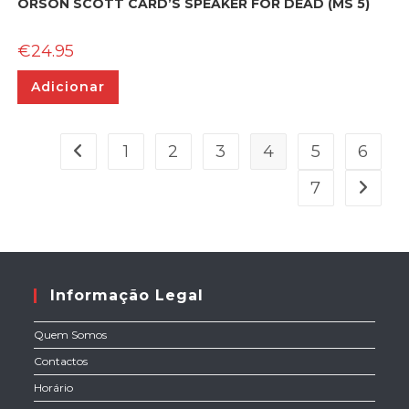
ORSON SCOTT CARD’S SPEAKER FOR DEAD (MS 5)
€
24.95
Adicionar
1
2
3
4
5
6
7
Informação Legal
Quem Somos
Contactos
Horário