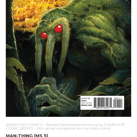
AMERICAN COMICS - Banda Desenhada Americana
,
COMPLETE
COMIC SERIES - Mini séries completas em formato comic
MAN-THING (MS 5)