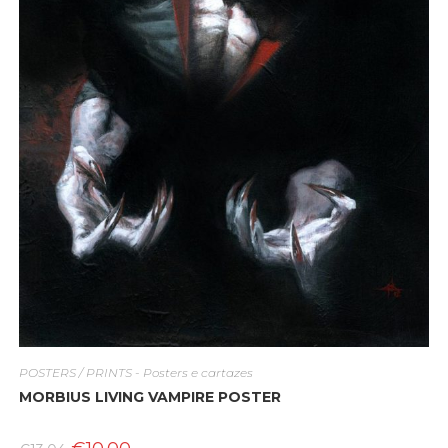
POSTERS / PRINTS - Posters e cartazes
MORBIUS LIVING VAMPIRE POSTER
O
O