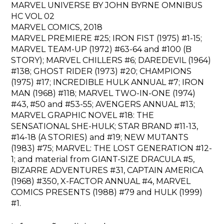
MARVEL UNIVERSE BY JOHN BYRNE OMNIBUS
HC VOL 02
MARVEL COMICS, 2018
MARVEL PREMIERE #25; IRON FIST (1975) #1-15;
MARVEL TEAM-UP (1972) #63-64 and #100 (B
STORY); MARVEL CHILLERS #6; DAREDEVIL (1964)
#138; GHOST RIDER (1973) #20; CHAMPIONS
(1975) #17; INCREDIBLE HULK ANNUAL #7; IRON
MAN (1968) #118; MARVEL TWO-IN-ONE (1974)
#43, #50 and #53-55; AVENGERS ANNUAL #13;
MARVEL GRAPHIC NOVEL #18: THE
SENSATIONAL SHE-HULK; STAR BRAND #11-13,
#14-18 (A STORIES) and #19; NEW MUTANTS
(1983) #75; MARVEL: THE LOST GENERATION #12-
1; and material from GIANT-SIZE DRACULA #5,
BIZARRE ADVENTURES #31, CAPTAIN AMERICA
(1968) #350, X-FACTOR ANNUAL #4, MARVEL
COMICS PRESENTS (1988) #79 and HULK (1999)
#1.