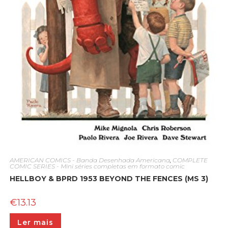
AMERICAN COMICS - Banda Desenhada Americana
,
COMPLETE
COMIC SERIES - Mini séries completas em formato comic
HELLBOY & BPRD 1953 BEYOND THE FENCES (MS 3)
€
13.13
Ler mais