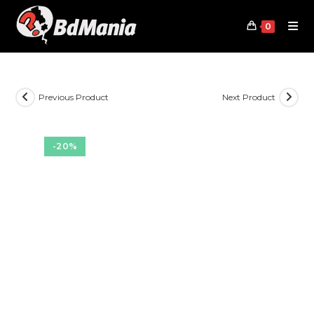
Skip
to
0
content
Previous Product
Next Product
-20%