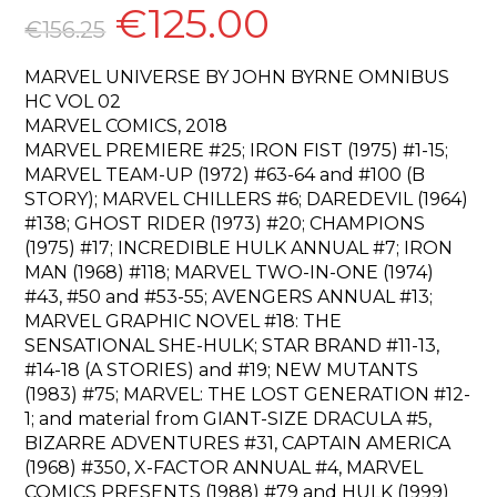
€
125.00
O
O
preço
preço
€
156.25
original
atual
era:
é:
€156.25.
€125.00.
MARVEL UNIVERSE BY JOHN BYRNE OMNIBUS
HC VOL 02
MARVEL COMICS, 2018
MARVEL PREMIERE #25; IRON FIST (1975) #1-15;
MARVEL TEAM-UP (1972) #63-64 and #100 (B
STORY); MARVEL CHILLERS #6; DAREDEVIL (1964)
#138; GHOST RIDER (1973) #20; CHAMPIONS
(1975) #17; INCREDIBLE HULK ANNUAL #7; IRON
MAN (1968) #118; MARVEL TWO-IN-ONE (1974)
#43, #50 and #53-55; AVENGERS ANNUAL #13;
MARVEL GRAPHIC NOVEL #18: THE
SENSATIONAL SHE-HULK; STAR BRAND #11-13,
#14-18 (A STORIES) and #19; NEW MUTANTS
(1983) #75; MARVEL: THE LOST GENERATION #12-
1; and material from GIANT-SIZE DRACULA #5,
BIZARRE ADVENTURES #31, CAPTAIN AMERICA
(1968) #350, X-FACTOR ANNUAL #4, MARVEL
COMICS PRESENTS (1988) #79 and HULK (1999)