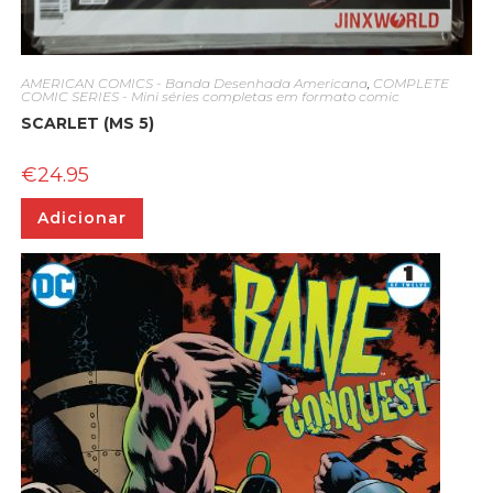
AMERICAN COMICS - Banda Desenhada Americana
,
COMPLETE
COMIC SERIES - Mini séries completas em formato comic
SCARLET (MS 5)
€
24.95
Adicionar