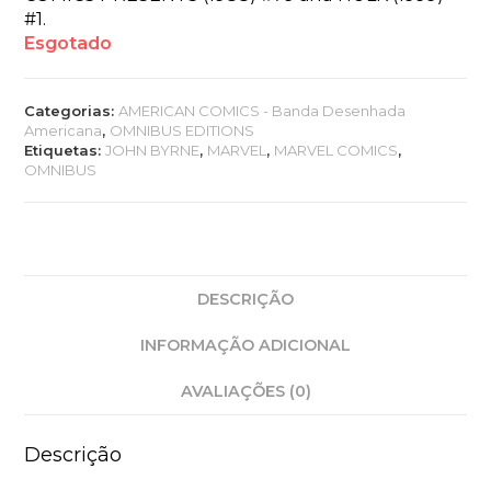
#1.
Esgotado
Categorias:
AMERICAN COMICS - Banda Desenhada
Americana
,
OMNIBUS EDITIONS
Etiquetas:
JOHN BYRNE
,
MARVEL
,
MARVEL COMICS
,
OMNIBUS
DESCRIÇÃO
INFORMAÇÃO ADICIONAL
AVALIAÇÕES (0)
Descrição