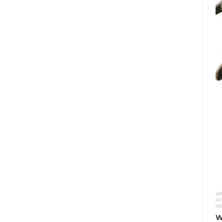
A
A
d
W