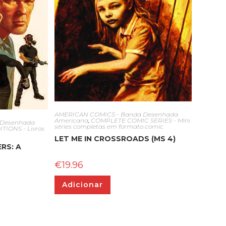
AMERICAN COMICS - Banda Desenhada
Americana
,
COMPLETE COMIC SERIES - Mini
 Desenhada
séries completas em formato comic
IONS - Livros
LET ME IN CROSSROADS (MS 4)
RS: A
€
19.96
Adicionar