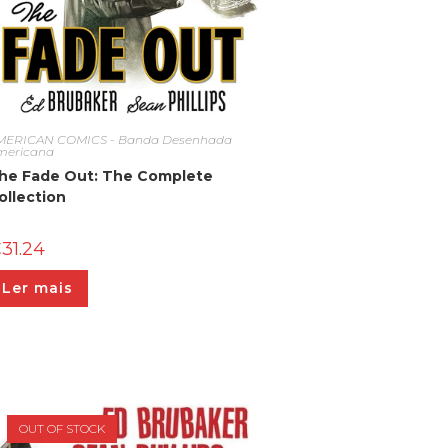
MERICAN COMICS - Banda Desenhada
mericana
he Fade Out: The Complete
ollection
€
31.24
Ler mais
OUT OF STOCK