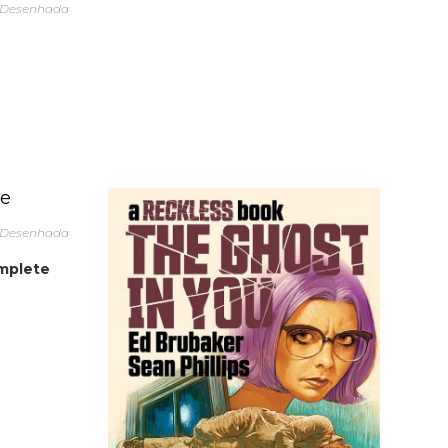
 Desenhada
 Desenhada
mplete