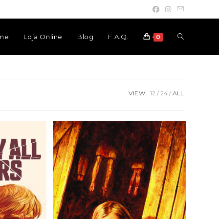
Toggle
me
Loja Online
Blog
F.A.Q.
0
website
VIEW:
12
24
ALL
search