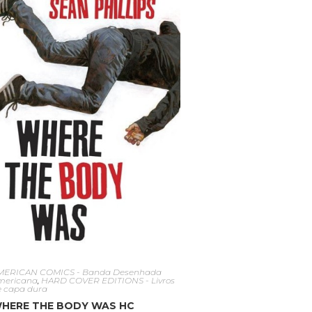
MERICAN COMICS - Banda Desenhada
mericana
,
HARD COVER EDITIONS - Livros
e capa dura
HERE THE BODY WAS HC