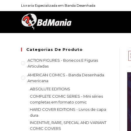
Skip
Livraria Especializada em Banda Desenhada
to
content
Categorias De Produto
ACTION FIGURES - Bonecos E Figuras
Articuladas
AMERICAN COMICS - Banda Desenhada
Americana
ABSOLUTE EDITIONS
COMPLETE COMIC SERIES - Mini séries
completas em formato comic
HARD COVER EDITIONS - Livros de capa
dura
INCENTIVE, RARE, SPECIAL AND VARIANT
COMIC COVERS