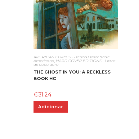
AMERICAN COMICS - Banda Desenhada
Americana
,
HARD COVER EDITIONS - Livros
de capa dura
THE GHOST IN YOU: A RECKLESS
BOOK HC
€
31.24
Adicionar