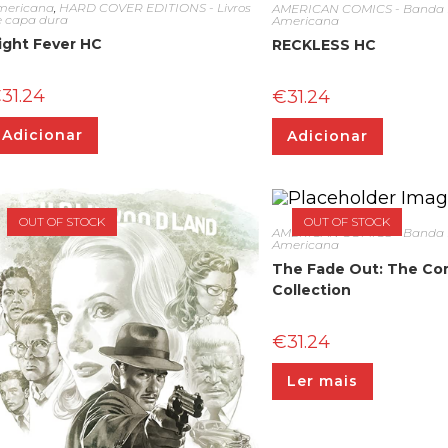
mericana
,
HARD COVER EDITIONS - Livros
AMERICAN COMICS - Banda
e capa dura
Americana
ight Fever HC
RECKLESS HC
€
31.24
€
31.24
Adicionar
Adicionar
OUT OF STOCK
OUT OF STOCK
AMERICAN COMICS - Banda
Americana
The Fade Out: The Co
Collection
€
31.24
Ler mais