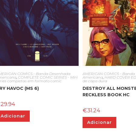
MERICAN COMICS - Banda Desenhada
AMERICAN COMICS - Banda
mericana
,
COMPLETE COMIC SERIES - Mini
Americana
,
HARD COVER EDIT
éries completas em formato comic
de capa dura
RY HAVOC (MS 6)
DESTROY ALL MONSTE
RECKLESS BOOK HC
€
29.94
€
31.24
Adicionar
Adicionar