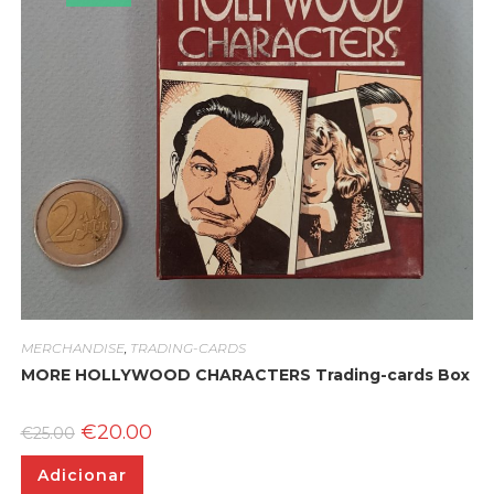
MERCHANDISE
,
TRADING-CARDS
MORE HOLLYWOOD CHARACTERS Trading-cards Box
O
O
€
20.00
€
25.00
preço
preço
original
atual
Adicionar
era:
é:
€25.00.
€20.00.