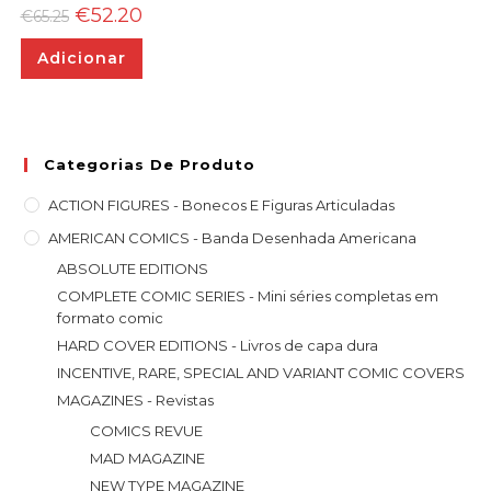
O
O
€
52.20
€
65.25
preço
preço
original
atual
Adicionar
era:
é:
€65.25.
€52.20.
Categorias De Produto
ACTION FIGURES - Bonecos E Figuras Articuladas
AMERICAN COMICS - Banda Desenhada Americana
ABSOLUTE EDITIONS
COMPLETE COMIC SERIES - Mini séries completas em
formato comic
HARD COVER EDITIONS - Livros de capa dura
INCENTIVE, RARE, SPECIAL AND VARIANT COMIC COVERS
MAGAZINES - Revistas
COMICS REVUE
MAD MAGAZINE
NEW TYPE MAGAZINE