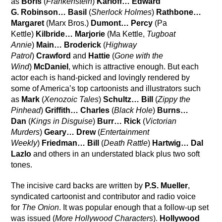
as
Boris
(
Frankenstein
)
Karloff… Edward
G.
Robinson… Basil
(
Sherlock Holmes
)
Rathbone…
Margaret
(Marx Bros.)
Dumont… Percy
(Pa
Kettle)
Kilbride… Marjorie
(Ma Kettle,
Tugboat
Annie
)
Main… Broderick
(
Highway
Patrol
)
Crawford
and
Hattie
(
Gone with the
Wind
)
McDaniel
, which is attractive enough. But each
actor each is hand-picked and lovingly rendered by
some of America’s top cartoonists and illustrators such
as
Mark
(
Xenozoic Tales
)
Schultz… Bill
(
Zippy the
Pinhead
)
Griffith… Charles
(
Black Hole
)
Burns…
Dan
(
Kings in Disguise
)
Burr… Rick
(
Victorian
Murders
)
Geary… Drew
(
Entertainment
Weekly
)
Friedman… Bill
(
Death Rattle
)
Hartwig… Dal
Lazlo
and others in an understated black plus two soft
tones.
The incisive card backs are written by
P.S. Mueller
,
syndicated cartoonist and contributor and radio voice
for
The Onion
. It was popular enough that a follow-up set
was issued (
More Hollywood Characters
).
Hollywood