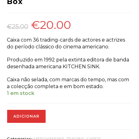
Box
€
20.00
O
O
preço
preço
€
25.00
original
atual
era:
é:
€25.00.
€20.00.
Caixa com 36 trading-cards de actores e actrizes
do período clássico do cinema americano.
Produzido em 1992 pela extinta editora de banda
desenhada americana KITCHEN SINK.
Caixa não selada, com marcas do tempo, mas com
a colecção completa e em bom estado.
1 em stock
Quantidade
ADICIONAR
de
MORE
HOLLYWOOD
CHARACTERS
Categorias:
MERCHANDISE
,
TRADING-CARDS