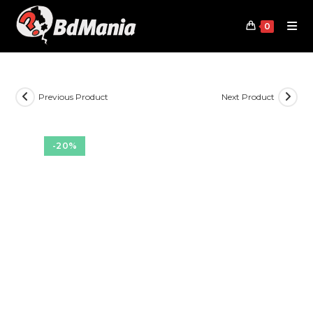
Skip
to
0
content
Previous Product
Next Product
-20%