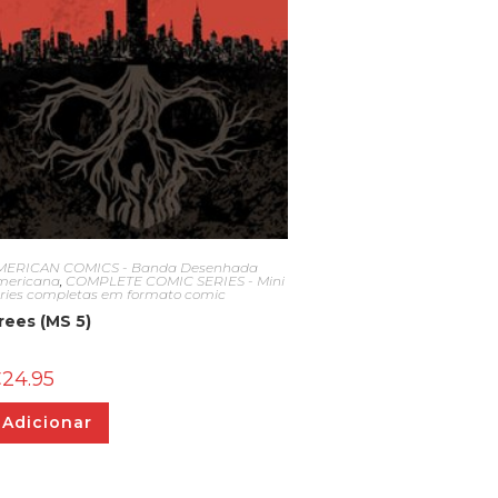
MERICAN COMICS - Banda Desenhada
mericana
,
COMPLETE COMIC SERIES - Mini
éries completas em formato comic
rees (MS 5)
€
24.95
Adicionar