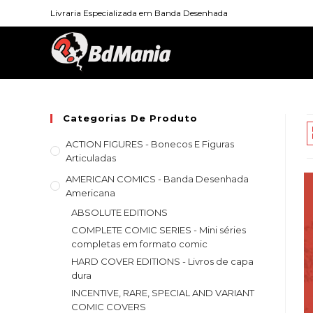
Skip
Livraria Especializada em Banda Desenhada
to
content
Categorias De Produto
ACTION FIGURES - Bonecos E Figuras
Articuladas
AMERICAN COMICS - Banda Desenhada
Americana
ABSOLUTE EDITIONS
COMPLETE COMIC SERIES - Mini séries
completas em formato comic
HARD COVER EDITIONS - Livros de capa
dura
INCENTIVE, RARE, SPECIAL AND VARIANT
COMIC COVERS