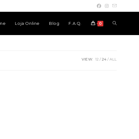
Toggle
me
Loja Online
Blog
F.A.Q.
0
website
VIEW:
12
24
ALL
search