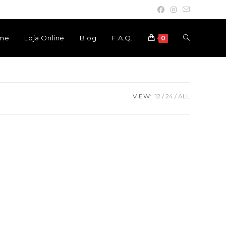
Toggle
me
Loja Online
Blog
F.A.Q.
0
website
VIEW:
12
24
ALL
search