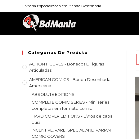
Skip
Livraria Especializada em Banda Desenhada
to
content
Categorias De Produto
ACTION FIGURES - Bonecos E Figuras
Articuladas
AMERICAN COMICS - Banda Desenhada
Americana
ABSOLUTE EDITIONS
COMPLETE COMIC SERIES - Mini séries
completas em formato comic
HARD COVER EDITIONS - Livros de capa
dura
INCENTIVE, RARE, SPECIAL AND VARIANT
COMIC COVERS