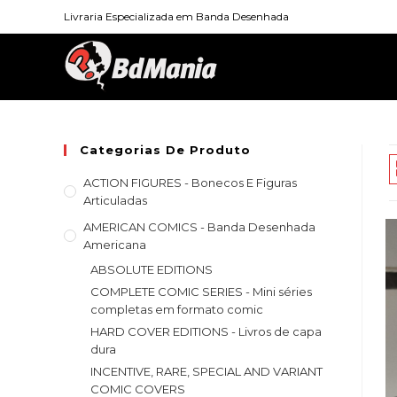
Skip
Livraria Especializada em Banda Desenhada
to
content
Categorias De Produto
ACTION FIGURES - Bonecos E Figuras
Articuladas
AMERICAN COMICS - Banda Desenhada
Americana
ABSOLUTE EDITIONS
COMPLETE COMIC SERIES - Mini séries
completas em formato comic
HARD COVER EDITIONS - Livros de capa
dura
INCENTIVE, RARE, SPECIAL AND VARIANT
COMIC COVERS