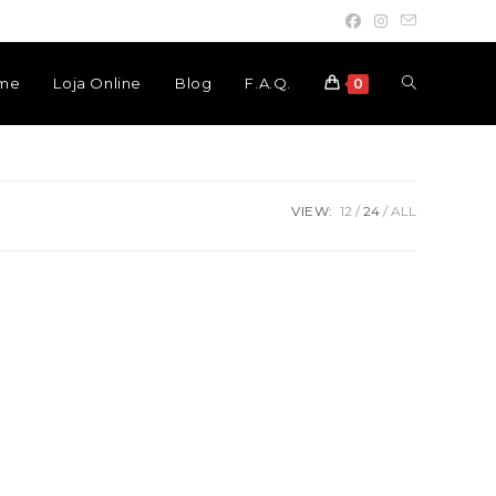
Toggle
me
Loja Online
Blog
F.A.Q.
0
website
VIEW:
12
24
ALL
search