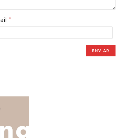
*
ail