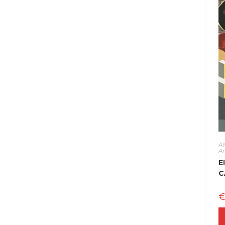
A
A
E
C