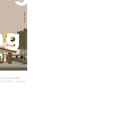
 Desenhada
IONS - Livros