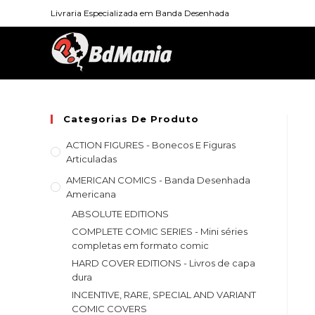
Skip
Livraria Especializada em Banda Desenhada
to
content
Categorias De Produto
ACTION FIGURES - Bonecos E Figuras
Articuladas
AMERICAN COMICS - Banda Desenhada
Americana
ABSOLUTE EDITIONS
COMPLETE COMIC SERIES - Mini séries
completas em formato comic
HARD COVER EDITIONS - Livros de capa
dura
INCENTIVE, RARE, SPECIAL AND VARIANT
COMIC COVERS