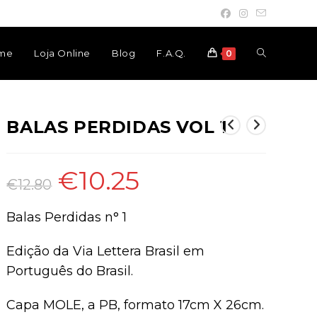
Toggle
me
Loja Online
Blog
F.A.Q.
0
website
BALAS PERDIDAS VOL 1
search
€
10.25
O
O
preço
preço
€
12.80
original
atual
era:
é:
€12.80.
€10.25.
Balas Perdidas n° 1
Edição da Via Lettera Brasil em
Português do Brasil.
Capa MOLE, a PB, formato 17cm X 26cm.