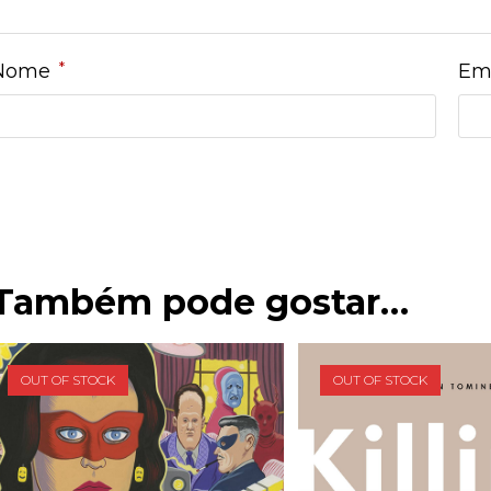
*
Nome
Em
Também pode gostar…
OUT OF STOCK
OUT OF STOCK