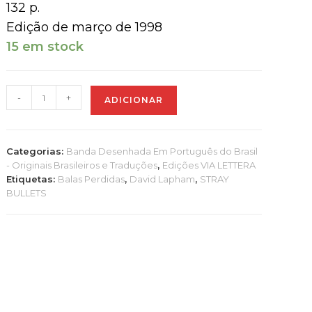
132 p.
Edição de março de 1998
15 em stock
Quantidade
-
+
ADICIONAR
de
BALAS
PERDIDAS
Categorias:
Banda Desenhada Em Português do Brasil
VOL
- Originais Brasileiros e Traduções
,
Edições VIA LETTERA
1
Etiquetas:
Balas Perdidas
,
David Lapham
,
STRAY
BULLETS