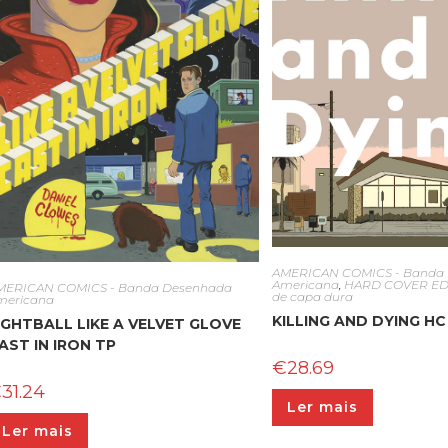
AMERICAN COMICS - Banda
Americana
,
HARD COVER EDIT
MERICAN COMICS - Banda Desenhada
de capa dura
mericana
KILLING AND DYING HC
IGHTBALL LIKE A VELVET GLOVE
AST IN IRON TP
€
28.69
€
31.24
Ler mais
Ler mais