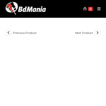
Skip
to
0
content
Previous Product
Next Product