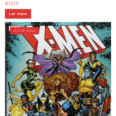
€
13.13
Ler mais
OUT OF STOCK