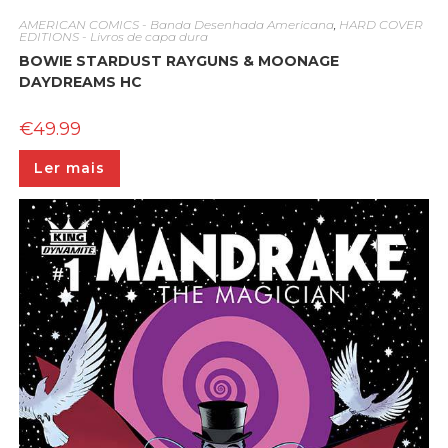
AMERICAN COMICS - Banda Desenhada Americana
,
HARD COVER
EDITIONS - Livros de capa dura
BOWIE STARDUST RAYGUNS & MOONAGE
DAYDREAMS HC
€
49.99
Ler mais