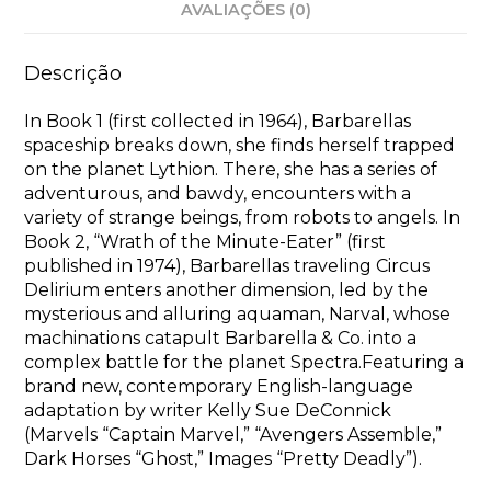
AVALIAÇÕES (0)
Descrição
In Book 1 (first collected in 1964), Barbarellas
spaceship breaks down, she finds herself trapped
on the planet Lythion. There, she has a series of
adventurous, and bawdy, encounters with a
variety of strange beings, from robots to angels. In
Book 2, “Wrath of the Minute-Eater” (first
published in 1974), Barbarellas traveling Circus
Delirium enters another dimension, led by the
mysterious and alluring aquaman, Narval, whose
machinations catapult Barbarella & Co. into a
complex battle for the planet Spectra.Featuring a
brand new, contemporary English-language
adaptation by writer Kelly Sue DeConnick
(Marvels “Captain Marvel,” “Avengers Assemble,”
Dark Horses “Ghost,” Images “Pretty Deadly”).