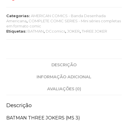
Categorias:
AMERICAN COMICS - Banda Desenhada
Americana
,
COMPLETE COMIC SERIES - Mini séries completas
em formato comic
Etiquetas:
BATMAN
,
DCcomics
,
JOKER
,
THREE JOKER
DESCRIÇÃO
INFORMAÇÃO ADICIONAL
AVALIAÇÕES (0)
Descrição
BATMAN THREE JOKERS (MS 3)