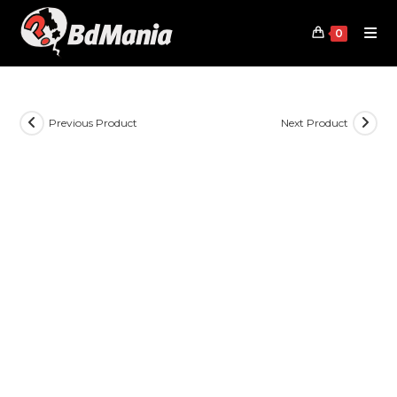
Skip
to
0
content
Previous Product
Next Product