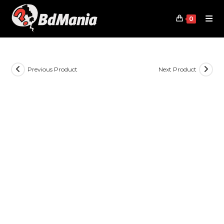
Skip
to
0
content
Previous Product
Next Product