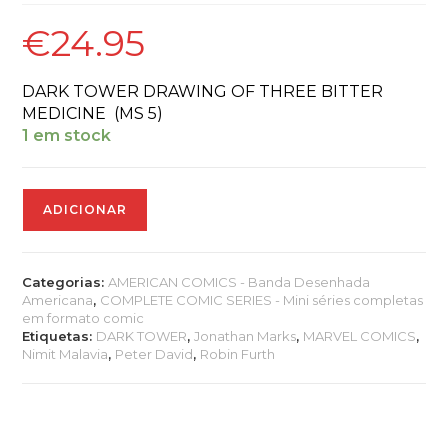
€
24.95
DARK TOWER DRAWING OF THREE BITTER
MEDICINE (MS 5)
1 em stock
Quantidade
ADICIONAR
de
DARK
TOWER:
DRAWING
Categorias:
AMERICAN COMICS - Banda Desenhada
OF
Americana
,
COMPLETE COMIC SERIES - Mini séries completas
THREE
em formato comic
-
Etiquetas:
DARK TOWER
,
Jonathan Marks
,
MARVEL COMICS
,
BITTER
Nimit Malavia
,
Peter David
,
Robin Furth
MEDICINE
(MS
5)