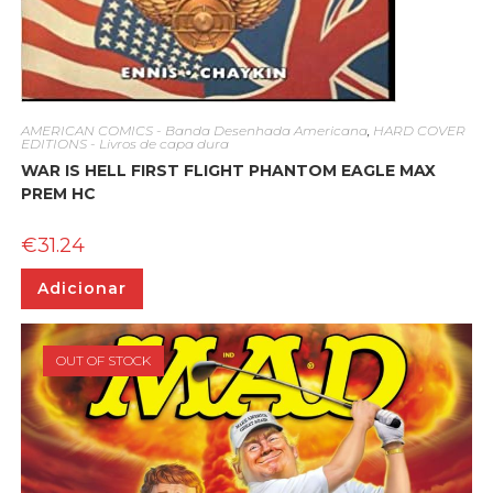
AMERICAN COMICS - Banda Desenhada Americana
,
HARD COVER
EDITIONS - Livros de capa dura
WAR IS HELL FIRST FLIGHT PHANTOM EAGLE MAX
PREM HC
€
31.24
Adicionar
OUT OF STOCK