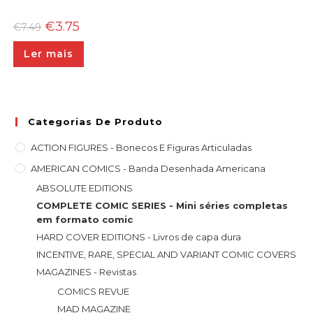
O
O
€
3.75
€
7.49
preço
preço
original
atual
Ler mais
era:
é:
€7.49.
€3.75.
Categorias De Produto
ACTION FIGURES - Bonecos E Figuras Articuladas
AMERICAN COMICS - Banda Desenhada Americana
ABSOLUTE EDITIONS
COMPLETE COMIC SERIES - Mini séries completas
em formato comic
HARD COVER EDITIONS - Livros de capa dura
INCENTIVE, RARE, SPECIAL AND VARIANT COMIC COVERS
MAGAZINES - Revistas
COMICS REVUE
MAD MAGAZINE