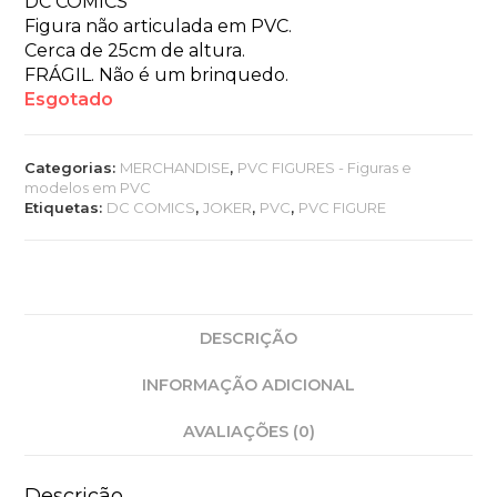
DC COMICS
Figura não articulada em PVC.
Cerca de 25cm de altura.
FRÁGIL. Não é um brinquedo.
Esgotado
Categorias:
MERCHANDISE
,
PVC FIGURES - Figuras e
modelos em PVC
Etiquetas:
DC COMICS
,
JOKER
,
PVC
,
PVC FIGURE
DESCRIÇÃO
INFORMAÇÃO ADICIONAL
AVALIAÇÕES (0)
Descrição