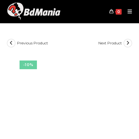
Skip
to
0
content
Previous Product
Next Product
-10%