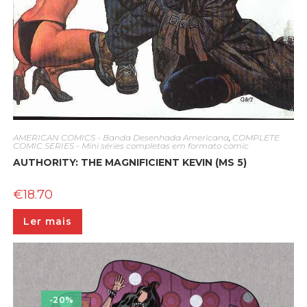
AMERICAN COMICS - Banda Desenhada Americana
,
COMPLETE
COMIC SERIES - Mini séries completas em formato comic
AUTHORITY: THE MAGNIFICIENT KEVIN (MS 5)
€
18.70
Ler mais
-20%