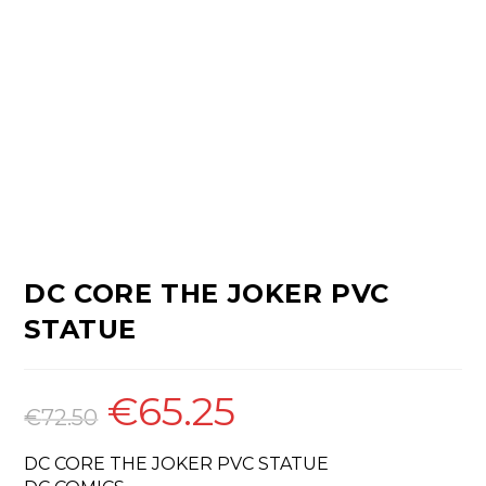
DC CORE THE JOKER PVC
STATUE
€
65.25
O
O
preço
preço
€
72.50
original
atual
era:
é:
€72.50.
€65.25.
DC CORE THE JOKER PVC STATUE