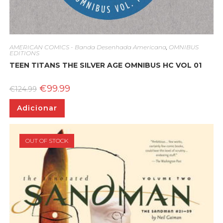
AMERICAN COMICS - Banda Desenhada Americana
,
OMNIBUS
EDITIONS
TEEN TITANS THE SILVER AGE OMNIBUS HC VOL 01
O
O
€
99.99
€
124.99
preço
preço
original
atual
Adicionar
era:
é:
€124.99.
€99.99.
OUT OF STOCK