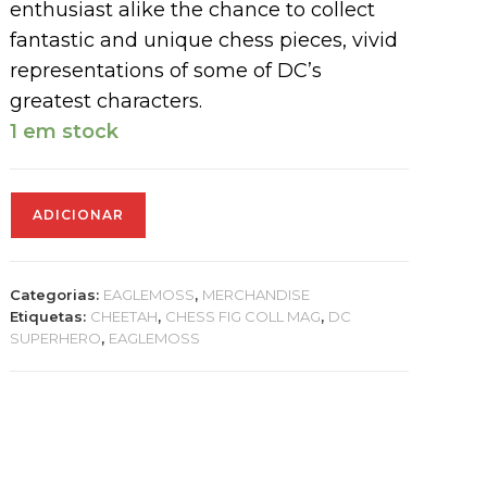
enthusiast alike the chance to collect
fantastic and unique chess pieces, vivid
representations of some of DC’s
greatest characters.
1 em stock
Quantidade
ADICIONAR
de
DC
SUPERHERO
Categorias:
EAGLEMOSS
,
MERCHANDISE
CHESS
Etiquetas:
CHEETAH
,
CHESS FIG COLL MAG
,
DC
FIG
SUPERHERO
,
EAGLEMOSS
COLL
MAG
#52
CHEETAH
BLACK
QUEEN