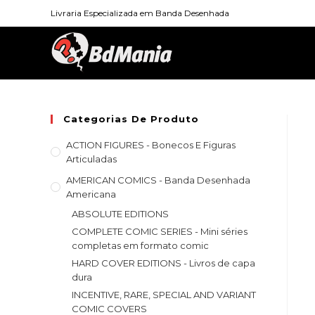
Skip
Livraria Especializada em Banda Desenhada
to
content
Categorias De Produto
ACTION FIGURES - Bonecos E Figuras
Articuladas
AMERICAN COMICS - Banda Desenhada
Americana
ABSOLUTE EDITIONS
COMPLETE COMIC SERIES - Mini séries
completas em formato comic
HARD COVER EDITIONS - Livros de capa
dura
INCENTIVE, RARE, SPECIAL AND VARIANT
COMIC COVERS