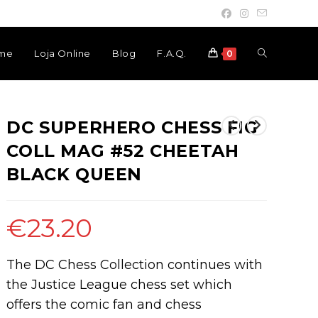
Toggle
me
Loja Online
Blog
F.A.Q.
0
website
DC SUPERHERO CHESS FIG
COLL MAG #52 CHEETAH
search
BLACK QUEEN
€
23.20
The DC Chess Collection continues with
the Justice League chess set which
offers the comic fan and chess