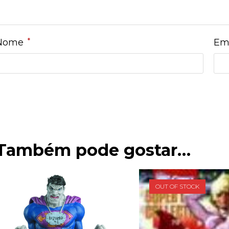
*
Nome
Em
Também pode gostar…
OUT OF STOCK